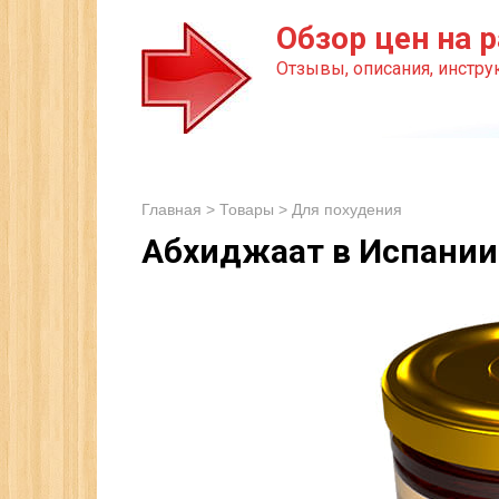
Перейти
Обзор цен на р
к
Отзывы, описания, инструк
контенту
Главная
>
Товары
>
Для похудения
Абхиджаат в Испании