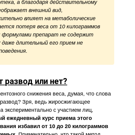
отека, а благодаря действительному
еображает внешний вид,
жительно влияет на метаболические
ается потеря веса от 10 килограммов
ими формулами препарат не содержит
 даже длительный его прием не
поведения.
ат
развод или нет?
ентозного снижения веса, думая, что слова
развод? Зря, ведь жиросжигающее
а экспериментально с участием лиц,
й ежедневный курс приема этого
вания избавил от 10 до 20 килограммов
уемых.
Примечательно, что такой метод