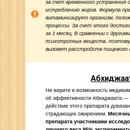
за счет временного устранения 
истреблению жиров. Формула пр
витаминизирует организм, поло
процессы. За счет этого достиг
за 1 месяц. В сравнении с друг
психотропных веществ, поэтому
вызовет расстройств пищевого 
Абхиджа
Не верите в возможность медикам
об эффективности Абхиджаата — 
действие этого препарата доказан
страдающих ожирением.
Месячны
препарата участниками исследо
лишнего веса 95% эксперимент