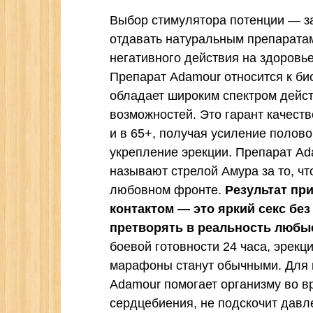
Выбор стимулятора потенции — за
отдавать натуральным препаратам
негативного действия на здоровье
Препарат Adamour относится к би
обладает широким спектром дейс
возможностей. Это гарант качеств
и в 65+, получая усиление полов
укрепление эрекции. Препарат A
называют стрелой Амура за то, ч
любовном фронте.
Результат пр
контактом — это яркий секс без
претворять в реальность любы
боевой готовности 24 часа, эрекц
марафоны станут обычными. Для 
Adamour помогает организму во в
сердцебиения, не подскочит давл