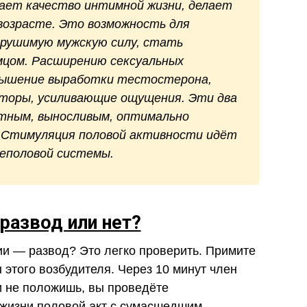
ет качество интимной жизни, делает
 возрасте. Это возможность для
крушимую мужскую силу, стать
мцом. Расширению сексуальных
вышение выработки тестостерона,
пторы, усиливающие ощущения. Эти два
тным, выносливым, оптимально
. Стимуляция половой активности идёт
чеполовой системы.
развод или нет?
ии — развод? Это легко проверить. Примите
 этого возбудителя. Через 10 минут член
ми не положишь, вы проведёте
жизни половой акт с сумасшедшим