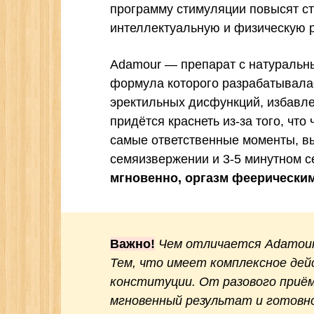
программу стимуляции повысят ст
интеллектуальную и физическую 
Adamour — препарат с натуральны
формула которого разрабатывалас
эректильных дисфункций, избавле
придётся краснеть из-за того, что
самые ответственные моменты, в
семяизвержении и 3-5 минутном с
мгновенно, оргазм феерическим 
Важно!
Чем отличается Adamour
Тем, что имеет комплексное дей
конституции. От разового приё
мгновенный результат и готовно