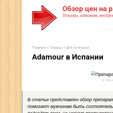
Перейти
Обзор цен на р
к
Отзывы, описания, инструк
контенту
Главная
>
Товары
>
Для потенции
Adamour в Испании
Верси
В статье представлен обзор препара
помогает мужчинам быть состоятельн