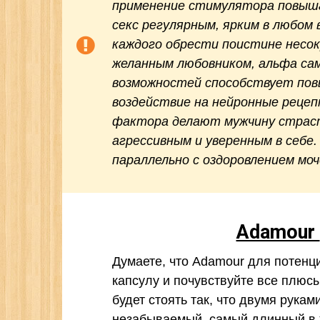
применение стимулятора повыша
секс регулярным, ярким в любом
каждого обрести поистине несо
желанным любовником, альфа са
возможностей способствует по
воздействие на нейронные реце
фактора делают мужчину страс
агрессивным и уверенным в себе
параллельно с оздоровлением мо
Adamour
Думаете, что Adamour для потенц
капсулу и почувствуйте все плюсы
будет стоять так, что двумя рука
незабываемый, самый длинный в 