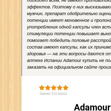
подходят всем, не имеют противопок
эффектов. Поэтому о них высказыва
мужчин, препарат одобрительно оцени
потенции имеет мгновенное и пролонг
употребления одной капсулы член вст
стимуляции потенции повышает вынос
помогает победить половые расстрой
состав имеют капсулы, как их приним
здоровья — на эти вопросы даются от
аптеке Испании Adamour купить не п
заказать на официальном сайте произ
Оценка:
5
(
1
голос)
Adamour