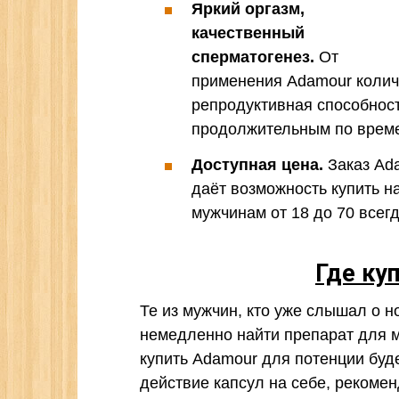
Яркий оргазм,
качественный
сперматогенез.
От
применения Adamour колич
репродуктивная способност
продолжительным по врем
Доступная цена.
Заказ Ad
даёт возможность купить н
мужчинам от 18 до 70 всегд
Где ку
Те из мужчин, кто уже слышал о н
немедленно найти препарат для м
купить Adamour для потенции буд
действие капсул на себе, рекомен