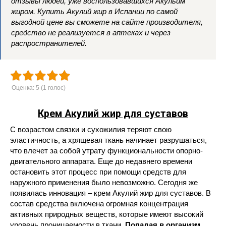
отзывы людей, уже воспользовавшихся Акульим
жиром. Купить Акулий жир в Испании по самой
выгодной цене вы сможете на сайте производителя,
средство не реализуется в аптеках и через
распространителей.
Оценка:
5
(
1
голос)
Крем Акулий жир для суставов
С возрастом связки и сухожилия теряют свою
эластичность, а хрящевая ткань начинает разрушаться,
что влечет за собой утрату функциональности опорно-
двигательного аппарата. Еще до недавнего времени
остановить этот процесс при помощи средств для
наружного применения было невозможно. Сегодня же
появилась инновация – крем Акулий жир для суставов. В
состав средства включена огромная концентрация
активных природных веществ, которые имеют высокий
уровень проницаемости в ткани.
Попадая в организм,