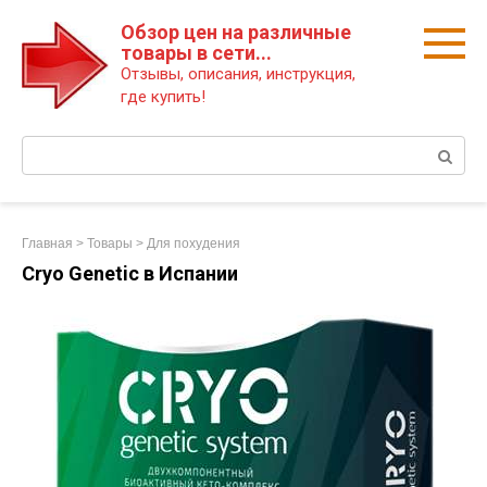
Перейти
Обзор цен на различные
к
товары в сети...
контенту
Отзывы, описания, инструкция,
где купить!
Поиск:
Главная
>
Товары
>
Для похудения
Cryo Genetic в Испании