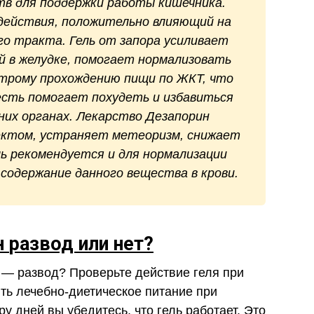
тв для поддержки работы кишечника.
действия, положительно влияющий на
го тракта. Гель от запора усиливает
ий в желудке, помогает нормализовать
трому прохождению пищи по ЖКТ, что
есть помогает похудеть и избавиться
них органах. Лекарство Дезапорин
ктом, устраняет метеоризм, снижает
ль рекомендуется и для нормализации
 содержание данного вещества в крови.
н
развод или нет?
а — развод? Проверьте действие геля при
ять лечебно-диетическое питание при
у дней вы убедитесь, что гель работает. Это