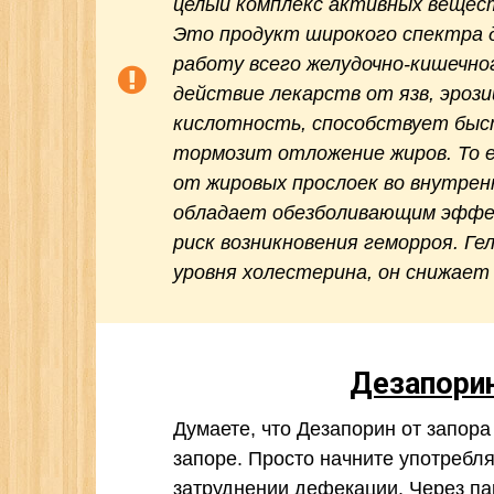
целый комплекс активных вещес
Это продукт широкого спектра 
работу всего желудочно-кишечно
действие лекарств от язв, эроз
кислотность, способствует быс
тормозит отложение жиров. То 
от жировых прослоек во внутрен
обладает обезболивающим эффе
риск возникновения геморроя. Ге
уровня холестерина, он снижает
Дезапори
Думаете, что Дезапорин от запор
запоре. Просто начните употребл
затруднении дефекации. Через пар