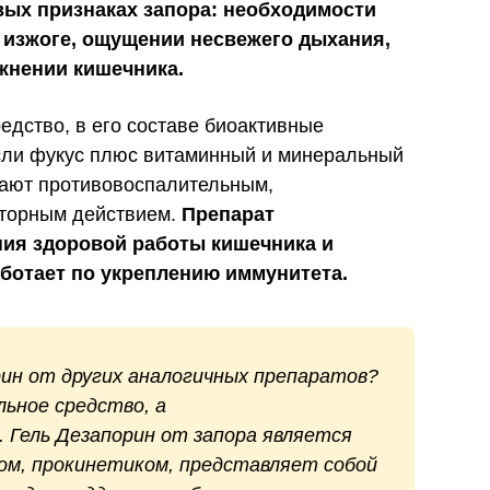
вых признаках запора: необходимости
 изжоге, ощущении несвежего дыхания,
жнении кишечника.
едство, в его составе биоактивные
сли фукус плюс витаминный и минеральный
дают противовоспалительным,
кторным действием.
Препарат
ния здоровой работы кишечника и
аботает по укреплению иммунитета.
ин от других аналогичных препаратов
?
льное средство, а
 Гель Дезапорин от запора является
м, прокинетиком, представляет собой