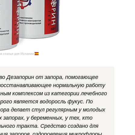
я статьи для Испании
во Дезапорин от запора, помогающее
 восстанавливающее нормальную работу
ным комплексом из категории лечебного
ого является водоросль фукус. По
пора делает стул регулярным у молодых
 запорах, у беременных, у тех, кто
ного тракта. Средство создано для
ия запоров, оздоровления микрофлоры