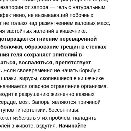
езапорин от запора — гель с натуральным
ффективно, не вызывающий побочных
т не только над размягчением каловых масс,
ия застойных явлений в кишечнике.
дотвращается гниение переваренной
болочки, образование трещин в стенках
ния геля сохраняет эпителий в
ваться, воспаляться, препятствует
.
Если своевременно не начать борьбу с
, шлаки, вирусы, скопившиеся в кишечнике
 начинается опасное отравление организма.
иводит к разрушению жизненно важных
 сердце, мозг. Запоры являются причиной
тупов гипертензии, бессонницы.
ожет избежать этих проблем, наладить
олей в животе, вздутия.
Начинайте