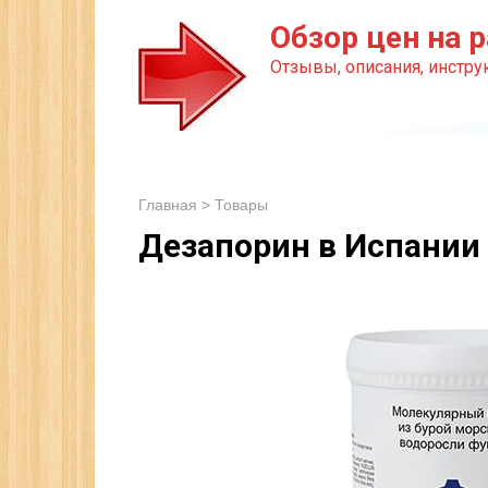
Перейти
Обзор цен на р
к
Отзывы, описания, инструк
контенту
Главная
>
Товары
Дезапорин в Испании