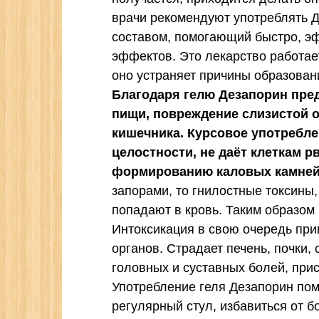
врачи рекомендуют употреблять Д
составом, помогающий быстро, э
эффектов. Это лекарство работае
оно устраняет причины образован
Благодаря гелю Дезапорин пре
пищи, повреждение слизистой о
кишечника. Курсовое употребле
целостности, не даёт клеткам р
формированию каловых камней
запорами, то гнилостные токсины
попадают в кровь. Таким образом
Интоксикация в свою очередь пр
органов. Страдает печень, почки,
головных и суставных болей, прис
Употребление геля Дезапорин пом
регулярный стул, избавиться от б