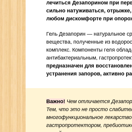
лечиться Дезапорином при пер
сильно натуживаться, отрыжке,
любом дискомфорте при опоро
Гель Дезапорин — натуральное ср
вещества, полученные из водоро
комплекс. Компоненты геля обла
антибактериальным, гастропроте
предназначен для восстановле
устранения запоров, активно р
Важно!
Чем отличается Дезапор
Тем, что это не просто слабите
многофункциональное лекарство.
гастропротектором, пребиотико