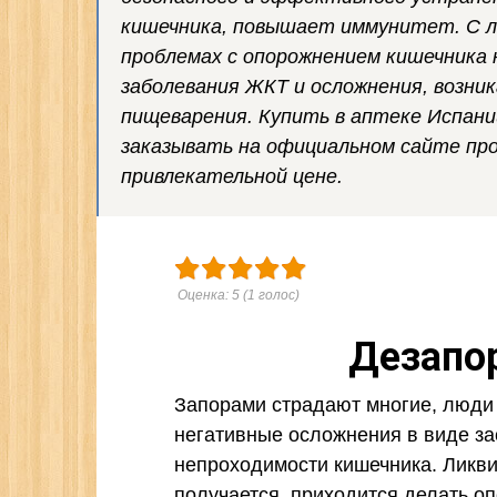
кишечника, повышает иммунитет. С л
проблемах с опорожнением кишечника
заболевания ЖКТ и осложнения, возни
пищеварения. Купить в аптеке Испани
заказывать на официальном сайте про
привлекательной цене.
Оценка:
5
(
1
голос)
Дезапор
Запорами страдают многие, люди 
негативные осложнения в виде за
непроходимости кишечника. Ликви
получается, приходится делать оп