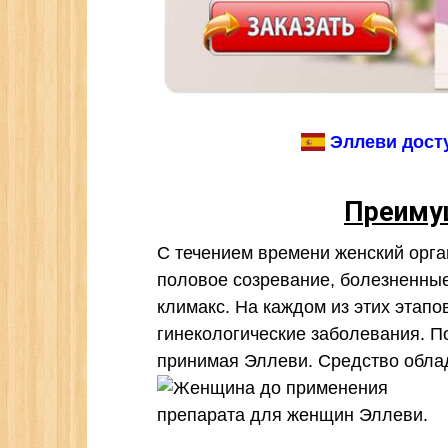
Эллеви досту
Преиму
С течением времени женский орга
половое созревание, болезненны
климакс. На каждом из этих этап
гинекологические заболевания. П
принимая Эллеви. Средство обл