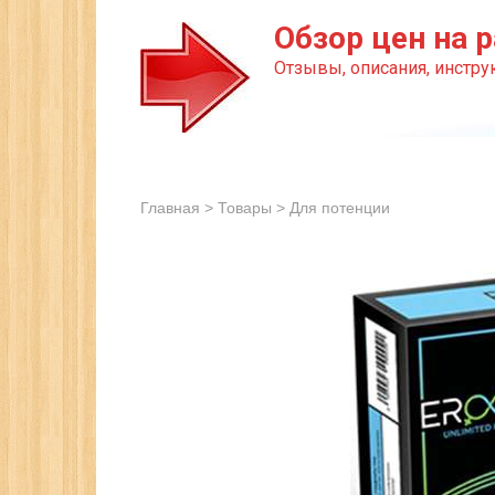
Перейти
Обзор цен на р
к
Отзывы, описания, инструк
контенту
Главная
>
Товары
>
Для потенции