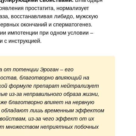
дулирующими свойствами.
Благодаря
роявления простатита, нормализует
аза, восстанавливая либидо, мужскую
нервных окончаний и сперматогенез.
ии импотенции при одном условии –
и с инструкцией.
 от потенции Эроган – его
состав, благотворно влияющий на
акой формуле препарат нейтрализует
ые из-за неправильного образа жизни,
кже благотворно влияет на нервную
ы обладают лишь временным эффектом
ойствам, из-за чего эффект от их
ит множеством неприятных побочных