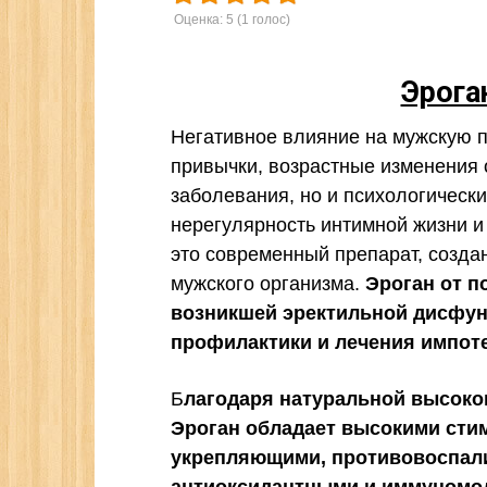
Оценка:
5
(
1
голос)
Эрога
Негативное влияние на мужскую 
привычки, возрастные изменения
заболевания, но и психологическ
нерегулярность интимной жизни и
это современный препарат, созд
мужского организма.
Эроган от п
возникшей эректильной дисфун
профилактики и лечения импот
Б
лагодаря натуральной высок
Эроган обладает высокими ст
укрепляющими, противовоспал