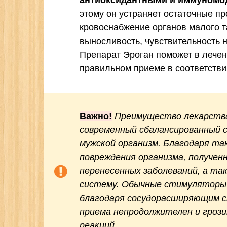
антиоксидантными и иммуномо
этому он устраняет остаточные п
кровоснабжение органов малого т
выносливость, чувствительность 
Препарат Эроган поможет в лечен
правильном приеме в соответстви
Важно!
Преимущество лекарства
современный сбалансированный 
мужской организм. Благодаря т
повреждения организма, полученн
перенесенных заболеваний, а та
систему. Обычные стимулятор
благодаря сосудорасширяющим св
приема непродолжителен и гроз
реакций.