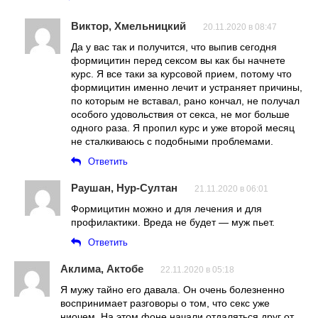
Виктор, Хмельницкий
20.11.2020 в 08:47
Да у вас так и получится, что выпив сегодня
формицитин перед сексом вы как бы начнете
курс. Я все таки за курсовой прием, потому что
формицитин именно лечит и устраняет причины,
по которым не вставал, рано кончал, не получал
особого удовольствия от секса, не мог больше
одного раза. Я пропил курс и уже второй месяц
не сталкиваюсь с подобными проблемами.
Ответить
Раушан, Нур-Султан
21.11.2020 в 06:01
Формицитин можно и для лечения и для
профилактики. Вреда не будет — муж пьет.
Ответить
Аклима, Актобе
22.11.2020 в 05:18
Я мужу тайно его давала. Он очень болезненно
воспринимает разговоры о том, что секс уже
ниочем. На этом фоне начали отдаляться друг от