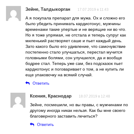
Зейне, Талдыкорган
17.07.2019 в 11:43
А я покупала препарат для мужа. Ох и сложно его
было убедить принимать кардиотонус, мужчины
временами такие упертые и не верящие ни во что.
Но я тоже упрямая, не отстала и теперь супруг как
миленький растворяет саше и пьет каждый день.
Зато какого было его удивление, что самочувствие
постепенно стало улучшаться, перестал мучится
головными болями, сон улучшился, да и вообще
бодрее стал. Теперь уже сам, без подсказок пьет
кардиотонус и поговаривает о том, а не купить ли
еще упаковочку на всякий случай.
Ответить
Ксения, Краснодар
18.07.2019 в 12:48
Зейне, посмешили, но вы правы, с мужчинами по
другому иногда никак нельзя. Как бы мне своего
благоверного заставить лечиться?
Ответить