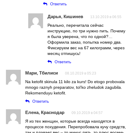
Ответить
Дарья, Кишинев
13.10.2019 в 06:55
Реально, перечитала сейчас
инструкцию, по три нужно пить. Почему
я была уверена, что по одной?…
Оформила заказ, попытка номер два.
Фиксируем вес на 67 килограмм, через
месяц отпишусь!
Ответить
Мари, Тбилиси
08.10.2019 в 05:23
Na ketofit skinula 11 kilo za kurs! Do etogo probovala
mnogo raznyh preparatov, tol’ko zheludok zagubila.
Rekomenduyu ketofit.
Ответить
Елена, Краснодар
09.10.2019 в 04:57
Я из тех женщин, которые всегда находятся в
процессе похудения. Перепробовала кучу средств,
так и плавает вес – то минус пять, то плюс восемь.