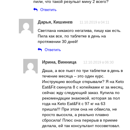
пили, что такой резульат мину 2 всего?
Ответить
Дарья, Кишинев
11.10.2019 в 04:11
Светлана никакого негатива, пишу как есть.
Пила как все, по таблетке в день на
протяжении 30 дней!
Ответить
Ирина, Винница
12.10.2019 в 06:30
Даша, а все пьют по три таблетки в день в
течение месяца – это один курс.
Инструкцию вообще открывали? Я на Keto
Eat&Fit скинула 8 с копейками кг за месяц,
сейчас жду следующий заказ. Купила по
рекомендации знакомой, которая за пол
года на Keto Eat&Fit с 97 кг на 63
пришла!!! При этом она не обвисла, не
просто высохла, а реально плавно
сбросила! Плюс она перерыв в приеме
делала, ей так консультант посоветовал.