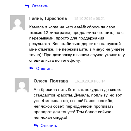
Ответить
Гаянэ, Тирасполь
15.10.2019 в 08:21
Камила я когда на кeto еat&fit сбросила свои
тяжкие 12 килограмм, продолжила его пить, но с
перерывами, просто для поддержания
результата. Вес стабильно держится на нужной
мне отметке. Не переживайте, в минус не уйдете
точно)! Про дозировку в вашем случае уточните у
специалиста по телефону.
Ответить
Олеся, Полтава
16.10.2019 в 06:14
А я бросила пить Кето как похудела до своих
стандартов красоты. Думала, поплыву, но вот
уже 4 месяца ттф, все ок! Гаянэ спасибо,
неплохой совет, периодически пропивать
препарат для тонуса! Тем более сейчас
неплохая скидка!
Ответить