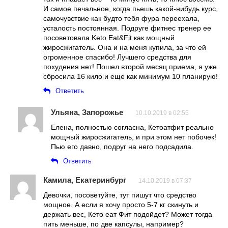
И самое печальное, когда пьешь какой-нибудь курс,
самочувствие как будто тебя фура переехала,
усталость постоянная. Подруге фитнес тренер ее
посоветовала Keto Eat&Fit как мощный
жиросжигатель. Она и на меня купила, за что ей
огроменное спасибо! Лучшего средства для
похудения нет! Пошел второй месяц приема, я уже
сбросила 16 кило и еще как минимум 10 планирую!
Ответить
Ульяна, Запорожье
10.10.2019 в 02:55
Елена, полностью согласна, Кетоатфит реально
мощный жиросжигатель, и при этом нет побочек!
Пью его давно, подруг на него подсадила.
Ответить
Камила, Екатеринбург
14.10.2019 в 07:37
Девочки, посоветуйте, тут пишут что средство
мощное. А если я хочу просто 5-7 кг скинуть и
держать вес, Кето еат Фит подойдет? Может тогда
пить меньше, по две капсулы, например?