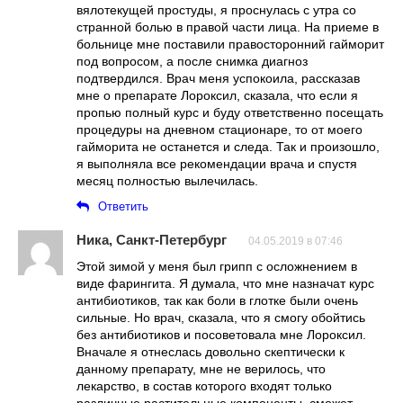
вялотекущей простуды, я проснулась с утра со
странной болью в правой части лица. На приеме в
больнице мне поставили правосторонний гайморит
под вопросом, а после снимка диагноз
подтвердился. Врач меня успокоила, рассказав
мне о препарате Лороксил, сказала, что если я
пропью полный курс и буду ответственно посещать
процедуры на дневном стационаре, то от моего
гайморита не останется и следа. Так и произошло,
я выполняла все рекомендации врача и спустя
месяц полностью вылечилась.
Ответить
Ника, Санкт-Петербург
04.05.2019 в 07:46
Этой зимой у меня был грипп с осложнением в
виде фарингита. Я думала, что мне назначат курс
антибиотиков, так как боли в глотке были очень
сильные. Но врач, сказала, что я смогу обойтись
без антибиотиков и посоветовала мне Лороксил.
Вначале я отнеслась довольно скептически к
данному препарату, мне не верилось, что
лекарство, в состав которого входят только