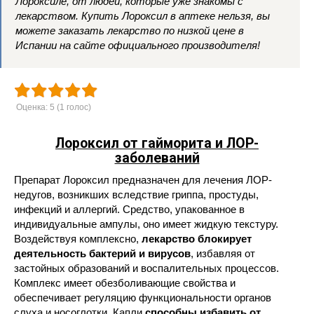
Лороксиле, от людей, которые уже знакомы с
лекарством. Купить Лороксил в аптеке нельзя, вы
можете заказать лекарство по низкой цене в
Испании на сайте официального производителя!
Оценка:
5
(
1
голос)
Лороксил от гайморита и ЛОР-
заболеваний
Препарат Лороксил предназначен для лечения ЛОР-
недугов, возникших вследствие гриппа, простуды,
инфекций и аллергий. Средство, упакованное в
индивидуальные ампулы, оно имеет жидкую текстуру.
Воздействуя комплексно,
лекарство блокирует
деятельность бактерий и вирусов
, избавляя от
застойных образований и воспалительных процессов.
Комплекс имеет обезболивающие свойства и
обеспечивает регуляцию функциональности органов
слуха и носоглотки. Капли
способны избавить от