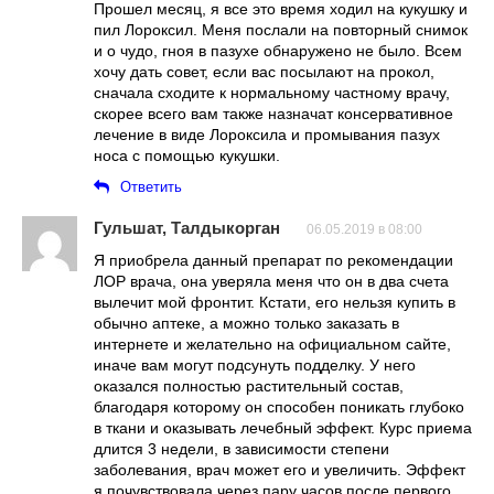
Прошел месяц, я все это время ходил на кукушку и
пил Лороксил. Меня послали на повторный снимок
и о чудо, гноя в пазухе обнаружено не было. Всем
хочу дать совет, если вас посылают на прокол,
сначала сходите к нормальному частному врачу,
скорее всего вам также назначат консервативное
лечение в виде Лороксила и промывания пазух
носа с помощью кукушки.
Ответить
Гульшат, Талдыкорган
06.05.2019 в 08:00
Я приобрела данный препарат по рекомендации
ЛОР врача, она уверяла меня что он в два счета
вылечит мой фронтит. Кстати, его нельзя купить в
обычно аптеке, а можно только заказать в
интернете и желательно на официальном сайте,
иначе вам могут подсунуть подделку. У него
оказался полностью растительный состав,
благодаря которому он способен поникать глубоко
в ткани и оказывать лечебный эффект. Курс приема
длится 3 недели, в зависимости степени
заболевания, врач может его и увеличить. Эффект
я почувствовала через пару часов после первого