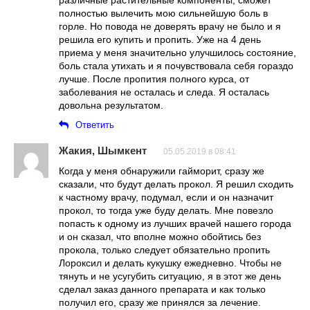
различные растительные компоненты, сможет
полностью вылечить мою сильнейшую боль в
горле. Но повода не доверять врачу не было и я
решила его купить и пропить. Уже на 4 день
приема у меня значительно улучшилось состояние,
боль стала утихать и я почувствовала себя гораздо
лучше. После пропития полного курса, от
заболевания не осталась и следа. Я осталась
довольна результатом.
Ответить
Жакия, Шымкент
05.05.2019 в 08:41
Когда у меня обнаружили гайморит, сразу же
сказали, что будут делать прокол. Я решил сходить
к частному врачу, подумал, если и он назначит
прокол, то тогда уже буду делать. Мне повезло
попасть к одному из лучших врачей нашего города
и он сказал, что вполне можно обойтись без
прокола, только следует обязательно пропить
Лороксил и делать кукушку ежедневно. Чтобы не
тянуть и не усугубить ситуацию, я в этот же день
сделал заказ данного препарата и как только
получил его, сразу же принялся за лечение.